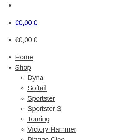
€
0,00
0
€
0,00
0
Home
Shop
Dyna
Softail
Sportster
Sportster S
Touring
Victory Hammer
Piaggo Ciao