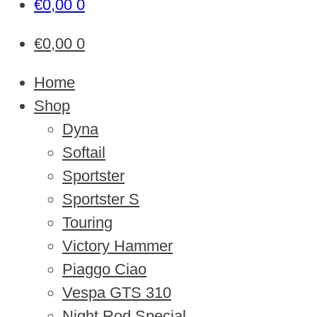
€
0,00
0
€
0,00
0
Home
Shop
Dyna
Softail
Sportster
Sportster S
Touring
Victory Hammer
Piaggo Ciao
Vespa GTS 310
Night Rod Special