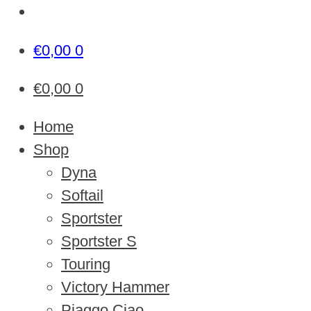
€
0,00
0
€
0,00
0
Home
Shop
Dyna
Softail
Sportster
Sportster S
Touring
Victory Hammer
Piaggo Ciao