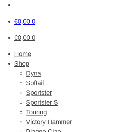
€
0,00
0
€
0,00
0
Home
Shop
Dyna
Softail
Sportster
Sportster S
Touring
Victory Hammer
Piaggo Ciao