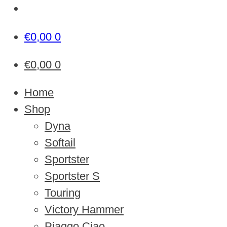
€
0,00
0
€
0,00
0
Home
Shop
Dyna
Softail
Sportster
Sportster S
Touring
Victory Hammer
Piaggo Ciao