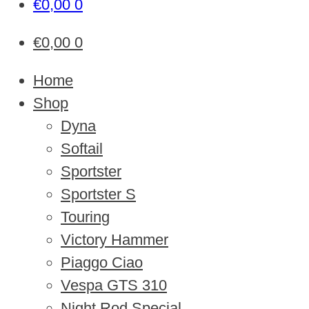
€
0,00
0
€
0,00
0
Home
Shop
Dyna
Softail
Sportster
Sportster S
Touring
Victory Hammer
Piaggo Ciao
Vespa GTS 310
Night Rod Special