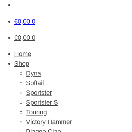
€
0,00
0
€
0,00
0
Home
Shop
Dyna
Softail
Sportster
Sportster S
Touring
Victory Hammer
Piaggo Ciao