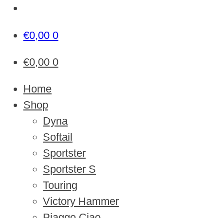
€
0,00
0
€
0,00
0
Home
Shop
Dyna
Softail
Sportster
Sportster S
Touring
Victory Hammer
Piaggo Ciao