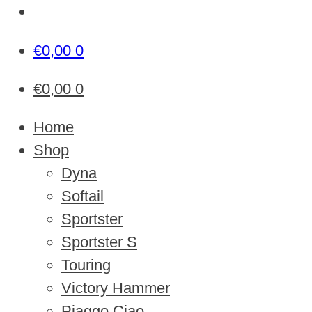
€
0,00
0
€
0,00
0
Home
Shop
Dyna
Softail
Sportster
Sportster S
Touring
Victory Hammer
Piaggo Ciao