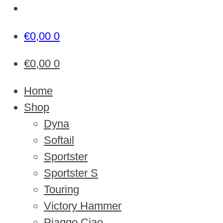
€
0,00
0
€
0,00
0
Home
Shop
Dyna
Softail
Sportster
Sportster S
Touring
Victory Hammer
Piaggo Ciao