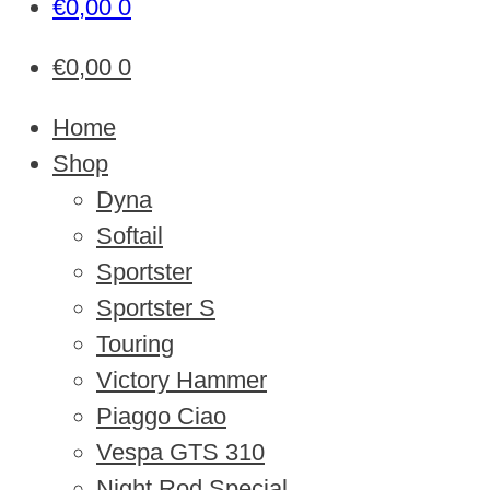
€
0,00
0
€
0,00
0
Home
Shop
Dyna
Softail
Sportster
Sportster S
Touring
Victory Hammer
Piaggo Ciao
Vespa GTS 310
Night Rod Special