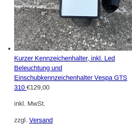
Kurzer Kennzeichenhalter, inkl. Led
Beleuchtung und
Einschubkennzeichenhalter Vespa GTS
310
€
129,00
inkl. MwSt.
zzgl.
Versand