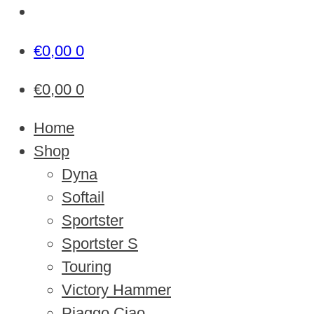
€
0,00
0
€
0,00
0
Home
Shop
Dyna
Softail
Sportster
Sportster S
Touring
Victory Hammer
Piaggo Ciao