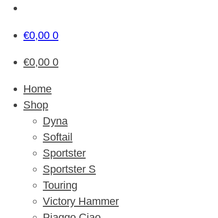
€
0,00
0
€
0,00
0
Home
Shop
Dyna
Softail
Sportster
Sportster S
Touring
Victory Hammer
Piaggo Ciao