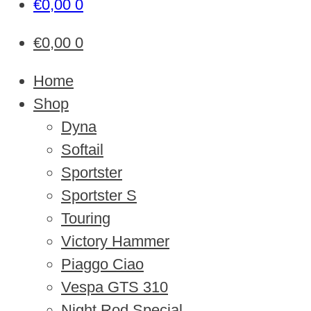
€
0,00
0
€
0,00
0
Home
Shop
Dyna
Softail
Sportster
Sportster S
Touring
Victory Hammer
Piaggo Ciao
Vespa GTS 310
Night Rod Special