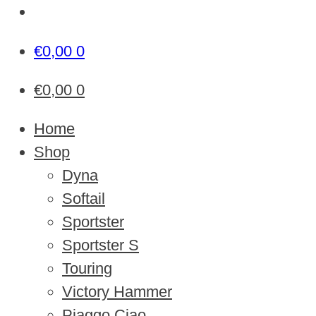
€
0,00
0
€
0,00
0
Home
Shop
Dyna
Softail
Sportster
Sportster S
Touring
Victory Hammer
Piaggo Ciao