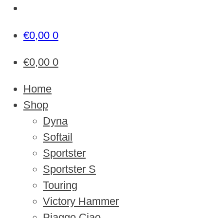
€
0,00
0
€
0,00
0
Home
Shop
Dyna
Softail
Sportster
Sportster S
Touring
Victory Hammer
Piaggo Ciao