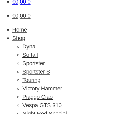
€
0,00
0
€
0,00
0
Home
Shop
Dyna
Softail
Sportster
Sportster S
Touring
Victory Hammer
Piaggo Ciao
Vespa GTS 310
Night Rod Special