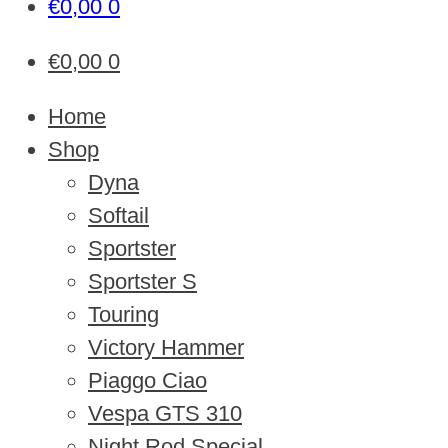
€
0,00
0
€
0,00
0
Home
Shop
Dyna
Softail
Sportster
Sportster S
Touring
Victory Hammer
Piaggo Ciao
Vespa GTS 310
Night Rod Special