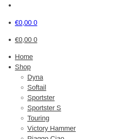
€
0,00
0
€
0,00
0
Home
Shop
Dyna
Softail
Sportster
Sportster S
Touring
Victory Hammer
Piaggo Ciao