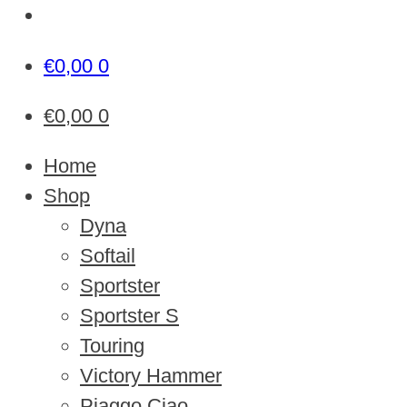
€
0,00
0
€
0,00
0
Home
Shop
Dyna
Softail
Sportster
Sportster S
Touring
Victory Hammer
Piaggo Ciao