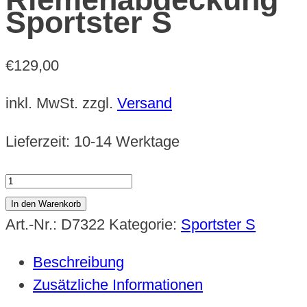
Sportster S
€
129,00
inkl. MwSt.
zzgl.
Versand
Lieferzeit:
10-14 Werktage
Beltschutz
/
In den Warenkorb
Riemenabdeckung
Art.-Nr.:
D7322
Kategorie:
Sportster S
Sportster
Beschreibung
S
Zusätzliche Informationen
Menge