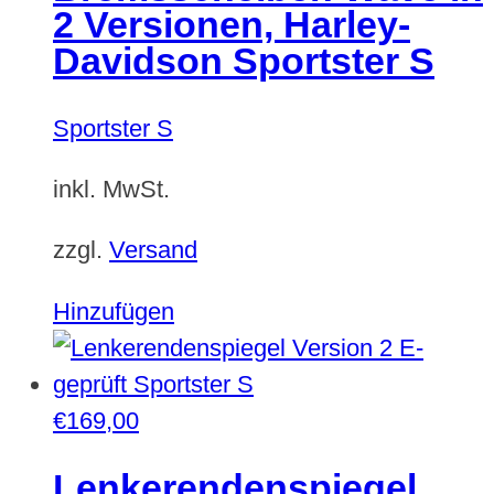
2 Versionen, Harley-
Davidson Sportster S
Sportster S
inkl. MwSt.
zzgl.
Versand
Dieses
Hinzufügen
Produkt
weist
mehrere
€
169,00
Varianten
Lenkerendenspiegel
auf.