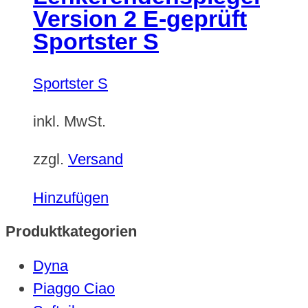
Version 2 E-geprüft
Die
Sportster S
Optionen
können
Sportster S
auf
der
inkl. MwSt.
Produktseite
gewählt
zzgl.
Versand
werden
Hinzufügen
Produktkategorien
Dyna
Piaggo Ciao