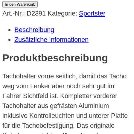
Tachohalter
In den Warenkorb
"vorne"
Art.-Nr.:
D2391
Kategorie:
Sportster
+
Beschreibung
Kontrolleuchten
Zusätzliche Informationen
Forty
Eight,
Produktbeschreibung
Iron
Menge
Tachohalter vorne seitlich, damit das Tacho
weg vom Lenker aber noch sehr gut im
Fahrer Sichtfeld ist. Kompletter vorderer
Tachohalter aus gefrästen Aluminium
inklusive Kontrolleuchten und unterer Platte
für die Tachobefestigung. Das originale