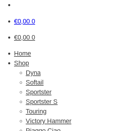
€
0,00
0
€
0,00
0
Home
Shop
Dyna
Softail
Sportster
Sportster S
Touring
Victory Hammer
Piaggo Ciao