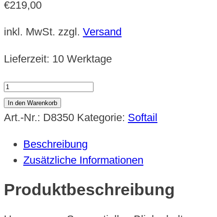
€
219,00
inkl. MwSt.
zzgl.
Versand
Lieferzeit:
10 Werktage
LED
Sequentielle
In den Warenkorb
Blinkerhalter
Art.-Nr.:
D8350
Kategorie:
Softail
Griffarmatur
Beschreibung
Softail
Zusätzliche Informationen
2018
-
Produktbeschreibung
2024
Menge