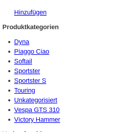
Dieses
Hinzufügen
Produkt
Produktkategorien
weist
mehrere
Dyna
Varianten
Piaggo Ciao
auf.
Softail
Die
Sportster
Optionen
Sportster S
können
Touring
auf
Unkategorisiert
der
Vespa GTS 310
Produktseite
Victory Hammer
gewählt