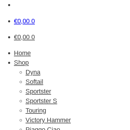
€
0,00
0
€
0,00
0
Home
Shop
Dyna
Softail
Sportster
Sportster S
Touring
Victory Hammer
Piaggo Ciao