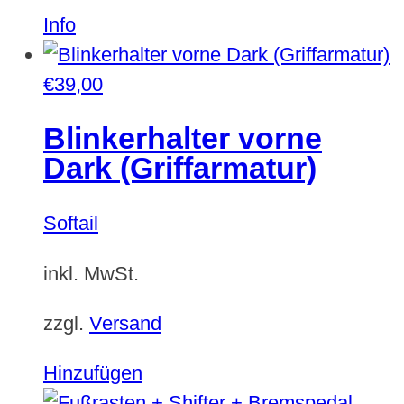
Dieses
Info
Produkt
weist
€
39,00
mehrere
Blinkerhalter vorne
Varianten
Dark (Griffarmatur)
auf.
Die
Softail
Optionen
können
inkl. MwSt.
auf
der
zzgl.
Versand
Produktseite
Hinzufügen
gewählt