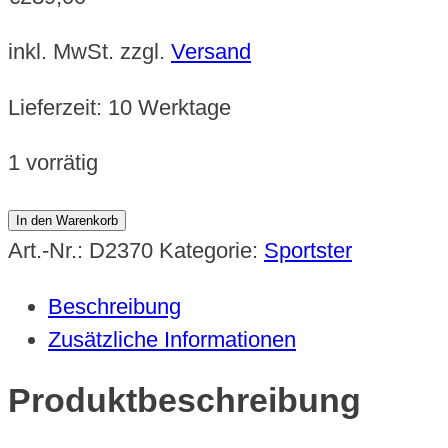
inkl. MwSt.
zzgl.
Versand
Lieferzeit:
10 Werktage
1 vorrätig
Solo
In den Warenkorb
Sitzhalter
Art.-Nr.:
D2370
Kategorie:
Sportster
Menge
Beschreibung
Zusätzliche Informationen
Produktbeschreibung