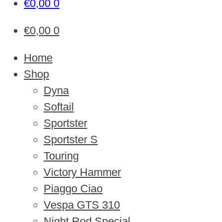
€
0,00
0
€
0,00
0
Home
Shop
Dyna
Softail
Sportster
Sportster S
Touring
Victory Hammer
Piaggo Ciao
Vespa GTS 310
Night Rod Special