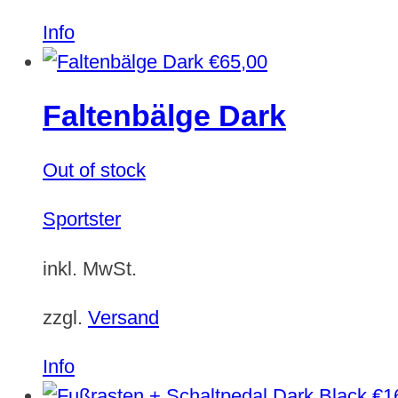
Dieses
Info
Produkt
€
65,00
weist
Faltenbälge Dark
mehrere
Varianten
Out of stock
auf.
Die
Sportster
Optionen
können
inkl. MwSt.
auf
zzgl.
Versand
der
Produktseite
Info
gewählt
€
1