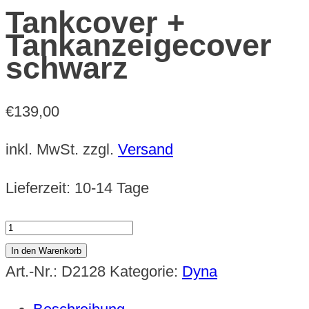
Tankcover +
Tankanzeigecover
schwarz
€
139,00
inkl. MwSt.
zzgl.
Versand
Lieferzeit:
10-14 Tage
Tankcover
+
In den Warenkorb
Tankanzeigecover
Art.-Nr.:
D2128
Kategorie:
Dyna
schwarz