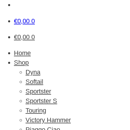
€
0,00
0
€
0,00
0
Home
Shop
Dyna
Softail
Sportster
Sportster S
Touring
Victory Hammer
Piaggo Ciao