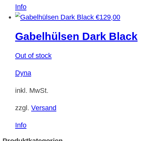
Dieses
Info
Produkt
€
129,00
weist
Gabelhülsen Dark Black
mehrere
Varianten
Out of stock
auf.
Die
Dyna
Optionen
können
inkl. MwSt.
auf
zzgl.
Versand
der
Produktseite
Info
gewählt
Produktkategorien