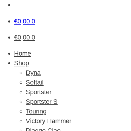
€
0,00
0
€
0,00
0
Home
Shop
Dyna
Softail
Sportster
Sportster S
Touring
Victory Hammer
Piaggo Ciao