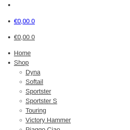
€
0,00
0
€
0,00
0
Home
Shop
Dyna
Softail
Sportster
Sportster S
Touring
Victory Hammer
Piaggo Ciao