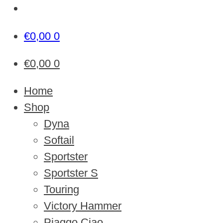
€
0,00
0
€
0,00
0
Home
Shop
Dyna
Softail
Sportster
Sportster S
Touring
Victory Hammer
Piaggo Ciao