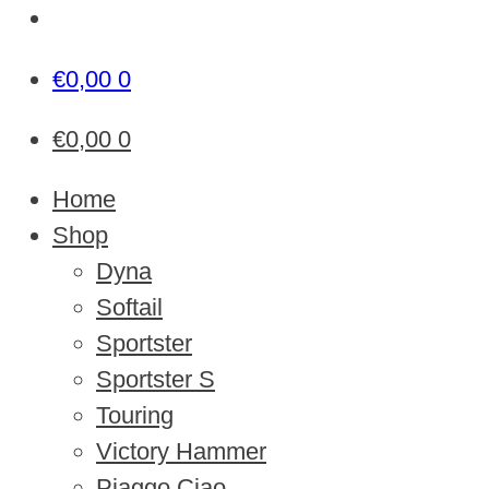
€
0,00
0
€
0,00
0
Home
Shop
Dyna
Softail
Sportster
Sportster S
Touring
Victory Hammer
Piaggo Ciao