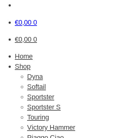
€
0,00
0
€
0,00
0
Home
Shop
Dyna
Softail
Sportster
Sportster S
Touring
Victory Hammer
Piaggo Ciao