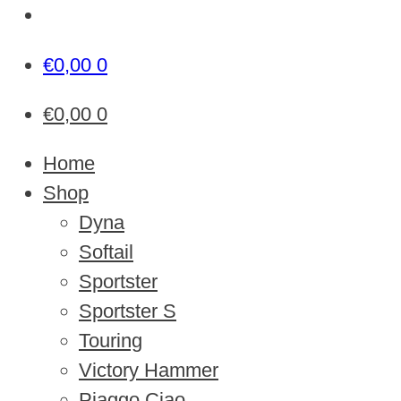
€
0,00
0
€
0,00
0
Home
Shop
Dyna
Softail
Sportster
Sportster S
Touring
Victory Hammer
Piaggo Ciao