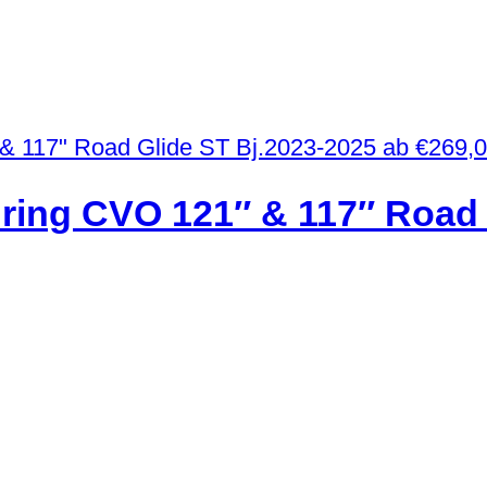
ab
€
269,
ouring CVO 121″ & 117″ Road