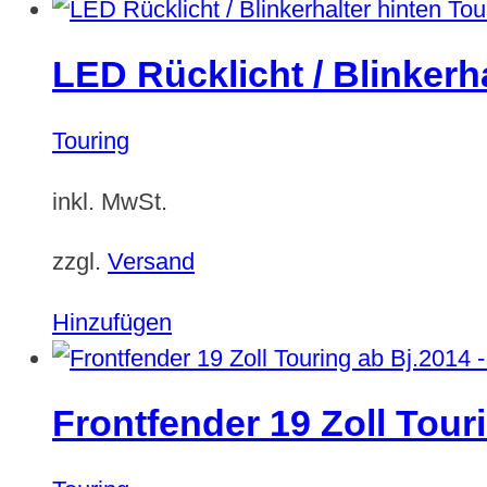
Produkt
weist
LED Rücklicht / Blinkerh
mehrere
Varianten
Touring
auf.
Die
inkl. MwSt.
Optionen
können
zzgl.
Versand
auf
Hinzufügen
der
Produktseite
gewählt
Frontfender 19 Zoll Tour
werden