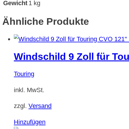
Gewicht
1 kg
Ähnliche Produkte
Windschild 9 Zoll für T
Touring
inkl. MwSt.
zzgl.
Versand
Dieses
Hinzufügen