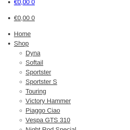
€
0,00
0
€
0,00
0
Home
Shop
Dyna
Softail
Sportster
Sportster S
Touring
Victory Hammer
Piaggo Ciao
Vespa GTS 310
Night Rod Special