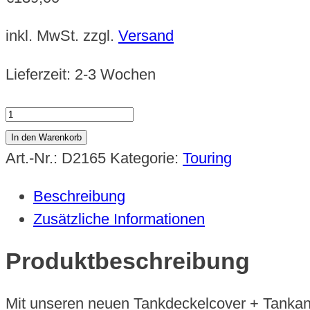
inkl. MwSt.
zzgl.
Versand
Lieferzeit:
2-3 Wochen
Tandeckelcover
+
In den Warenkorb
Tankanzeigencover
Art.-Nr.:
D2165
Kategorie:
Touring
Road
Beschreibung
King
Zusätzliche Informationen
Special
ab
Produktbeschreibung
Bj.
2018
Mit unseren neuen Tankdeckelcover + Tankanz